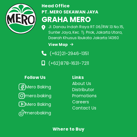
Head Office
PT. MERO SEKAWAN JAYA
GRAHA MERO
Jl. Danau Indah Raya RT.06/RW.13 No.15,
Sunter Jaya, Kec. Tj. Priok, Jakarta Utara,
Daerah Khusus Ibukota Jakarta 14360
View Map
(+62)21-2946-1351
(+62)878-1631-7211
Follow Us
Links
About Us
Mero Baking
Distributor
mero.baking
Promotions
Careers
Mero Baking
Contact Us
merobaking
Where to Buy