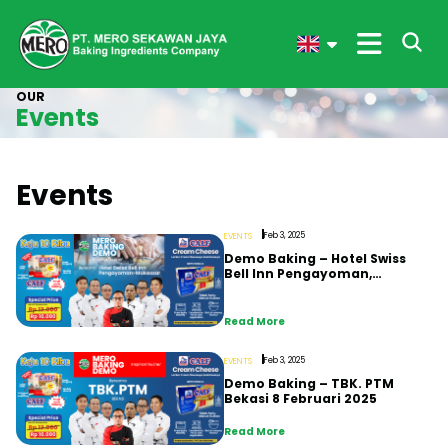
OUR
Events
Events
Feb 3, 2025
EVENTS
Demo Baking – Hotel Swiss
Bell Inn Pengayoman,
Makassar 12 Februari 2025
Read More
Feb 3, 2025
EVENTS
Demo Baking – TBK. PTM
Bekasi 8 Februari 2025
Read More