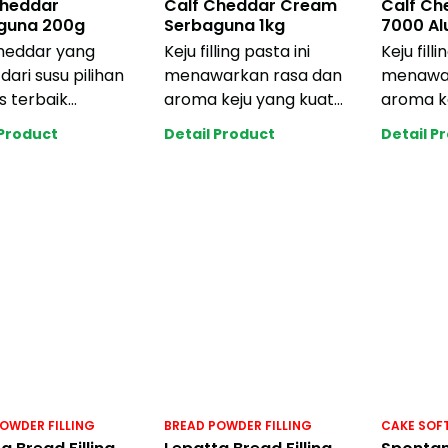
Cheddar
Calf Cheddar Cream
Calf Che
guna 200g
Serbaguna 1kg
7000 Alu
heddar yang
Keju filling pasta ini
Keju filli
dari susu pilihan
menawarkan rasa dan
menawar
s terbaik
aroma keju yang kuat
aroma k
silkan rasa keju
untuk pilihan harga yang
yang kua
 Product
Detail Product
Detail P
su yang ber
lebih ekono
memuask
keju
OWDER FILLING
BREAD POWDER FILLING
CAKE SOF