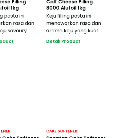
ese Filling
Calf Cheese Filling
foil 1kg
8000 Alufoil 1kg
ng pasta ini
Keju filling pasta ini
kan rasa dan
menawarkan rasa dan
eju savoury
aroma keju yang kuat
t untuk
untuk memuaskan
roduct
Detail Product
an pecinta
pecinta keju. Saat d
TENER
CAKE SOFTENER