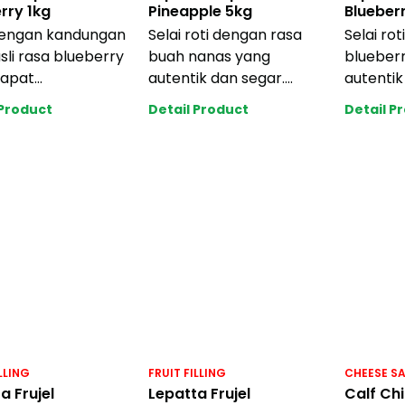
rry 1kg
Pineapple 5kg
Blueber
dengan kandungan
Selai roti dengan rasa
Selai ro
sli rasa blueberry
buah nanas yang
blueber
dapat
autentik dan segar.
autentik
kasikan ke
Tahan bakar dan
Tahan b
 Product
Detail Product
Detail P
ai jenis cake, pas
memiliki tekstur yang k
memiliki
LLING
FRUIT FILLING
CHEESE S
a Frujel
Lepatta Frujel
Calf Ch