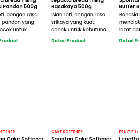
a Bread Filling
Lepatta Bread Filling
Spontan
a Pandan 500g
Rasakaya 500g
Butter 
roti dengan rasa
Isian roti dengan rasa
Rahasia 
a pandan yang
srikaya yang kuat,
mencipt
cocok untuk
cocok untuk kebutuhan
lezat de
han roti industri
roti industri anda
yang le
 Product
Detail Product
Detail P
dengan ha
dengan harga ya
mudah k
Member
OFTENER
CAKE SOFTENER
FRUIT FILL
an Cake Softener
Spontan Cake Softener
Lepatta