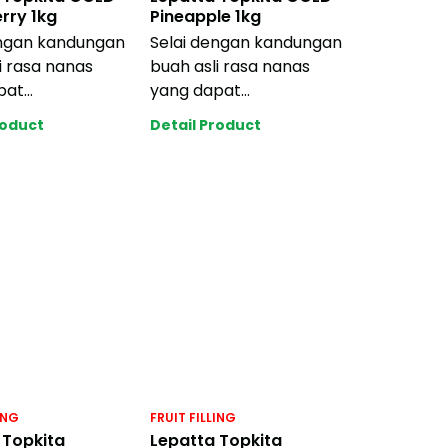
rry 1kg
Pineapple 1kg
engan kandungan
Selai dengan kandungan
i rasa nanas
buah asli rasa nanas
pat
yang dapat
sikan ke
diaplikasikan ke
roduct
Detail Product
 jenis cake,
berbagai jenis cake,
pastry
ING
FRUIT FILLING
 Topkita
Lepatta Topkita