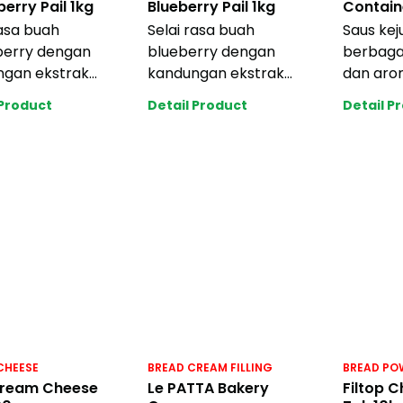
erry Pail 1kg
Blueberry Pail 1kg
Contain
rasa buah
Selai rasa buah
Saus ke
berry dengan
blueberry dengan
berbagai
ngan ekstrak
kandungan ekstrak
dan aro
sli yang segar.
buah asli yang segar.
yang me
 Product
Detail Product
Detail P
untuk berbagai
Cocok untuk berbagai
Serbagu
olesan
berbaga
CHEESE
BREAD CREAM FILLING
BREAD POW
Cream Cheese
Le PATTA Bakery
Filtop C