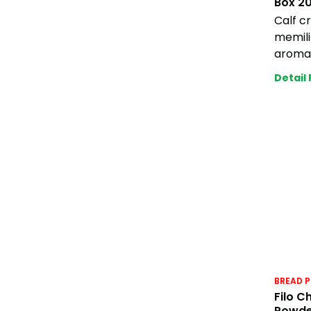
Box 2
Calf c
memili
aroma 
layakn
Detail
cheese
BREAD P
Filo C
Powde