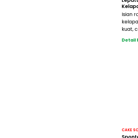
Lepatt
Kelap
Isian 
kelap
kuat, 
kebutu
Detail
anda 
CAKE S
Spont