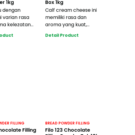
er 1kg
Box 1kg
ju dengan
Calf cream cheese ini
 varian rasa
memiliki rasa dan
ma kelezatan
aroma yang kuat,
mikat.
layaknya natural cream
roduct
Detail Product
na dalam
cheese. Tidak mudah
i apl
DER FILLING
BREAD POWDER FILLING
hocolate Filling
Filo 123 Chocolate