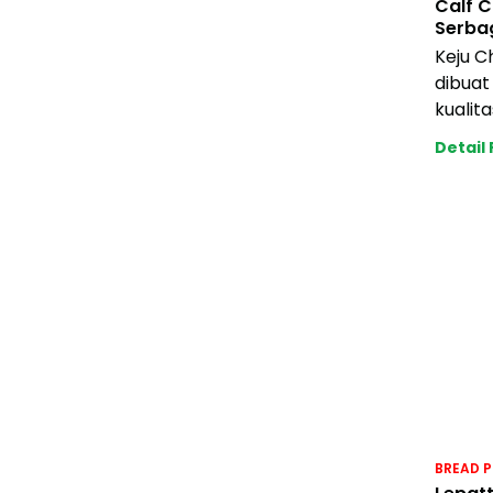
Calf 
Serba
Keju C
dibuat 
kualita
mengha
Detail
dan su
BREAD P