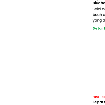
Bluebe
Selai 
buah a
yang 
diapli
Detail
berbag
FRUIT FI
Lepatt