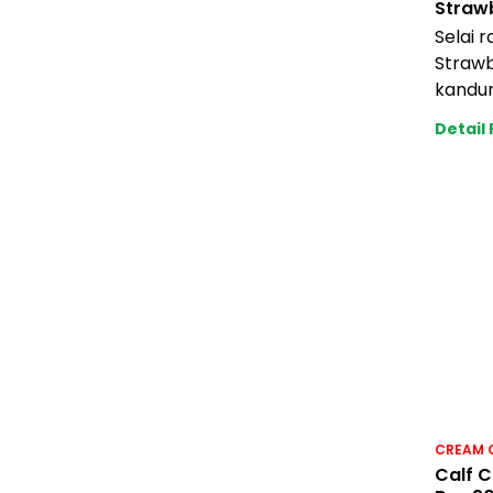
Strawb
Selai 
Straw
kandu
buah a
Detail
Cocok 
olesa
CREAM 
Calf 