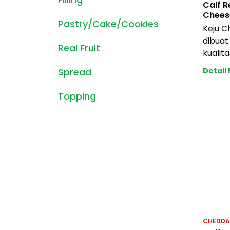
Calf 
Chees
Pastry/Cake/Cookies
Keju C
dibuat 
Real Fruit
kualita
mengha
Spread
Detail
dan su
Topping
CHEDDA