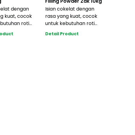
g
Filling Powder Zak 10kg
kelat dengan
Isian cokelat dengan
g kuat, cocok
rasa yang kuat, cocok
butuhan roti
untuk kebutuhan roti
 anda dengan
industri anda dengan
roduct
Detail Product
ng terj
harga yang terj