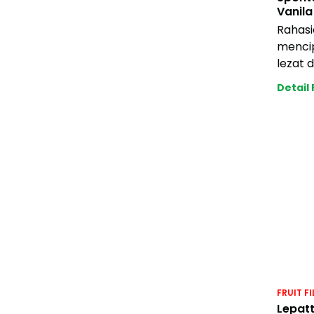
Vanila
Rahasi
menci
lezat 
yang l
Detail
mudah 
Membe
FRUIT FI
Lepat