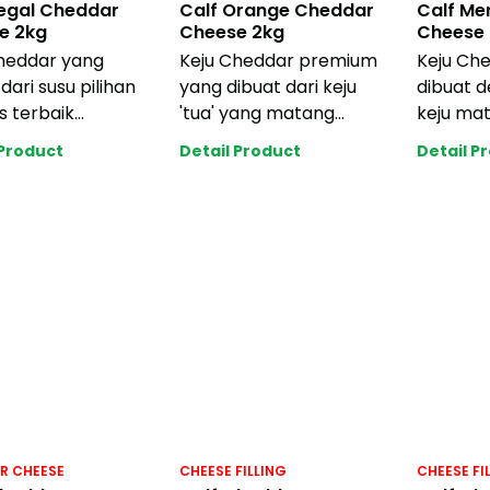
Regal Cheddar
Calf Orange Cheddar
Calf Me
e 2kg
Cheese 2kg
Cheese 
heddar yang
Keju Cheddar premium
Keju Ch
dari susu pilihan
yang dibuat dari keju
dibuat 
s terbaik
'tua' yang matang
keju ma
silkan rasa keju
dengan kualitas
menghas
 Product
Detail Product
Detail P
su yang ber
unggulan sehingga
aroma ke
mengh
Mudah
R CHEESE
CHEESE FILLING
CHEESE FI