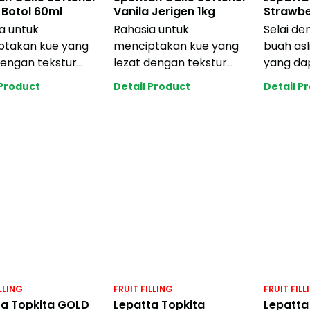
 Botol 60ml
Vanila Jerigen 1kg
Strawbe
a untuk
Rahasia untuk
Selai d
ptakan kue yang
menciptakan kue yang
buah asl
dengan tekstur
lezat dengan tekstur
yang da
embab dan tidak
yang lembab dan tidak
diaplika
 Product
Detail Product
Detail P
kering.
mudah kering.
berbagai
rik
Memberik
pastry
LLING
FRUIT FILLING
FRUIT FILL
ta Topkita GOLD
Lepatta Topkita
Lepatta