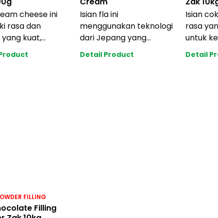
00g
Cream
Zak 10k
ream cheese ini
Isian fla ini
Isian co
ki rasa dan
menggunakan teknologi
rasa yan
yang kuat,
dari Jepang yang
untuk ke
ya natural cream
menghasilkan rasa
industri
 Product
Detail Product
Detail P
. Tidak mudah
creamy tanpa rasa
harga ya
enek yang b
OWDER FILLING
hocolate Filling
r Zak 10kg