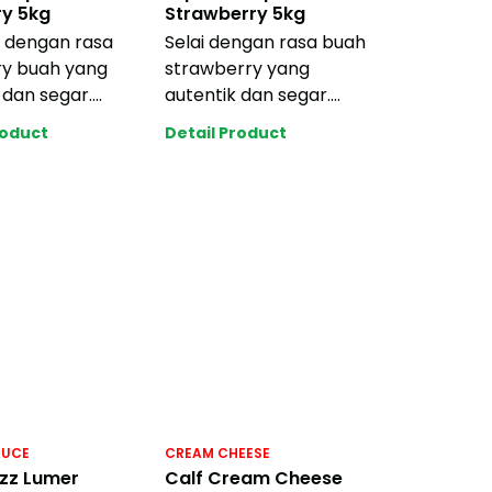
ry 5kg
Strawberry 5kg
ti dengan rasa
Selai dengan rasa buah
ry buah yang
strawberry yang
 dan segar.
autentik dan segar.
akar dan
Tahan bakar dan
roduct
Detail Product
 tekstur yang
memiliki tekstur yang
kon
AUCE
CREAM CHEESE
izz Lumer
Calf Cream Cheese