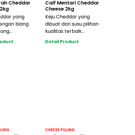
rah Cheddar
Calf Mentari Cheddar
2kg
Cheese 2kg
eddar yang
Keju Cheddar yang
dengan biang
dibuat dari susu pilihan
tang
kualitas terbaik
ilkan rasa dan
menghasilkan rasa keju
roduct
Detail Product
ju yang lezat.
dan susu yang ber
LLING
CHEESE FILLING