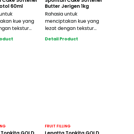
 Cake Softener
Spontan Cake Softener
Botol 60ml
Butter Jerigen 1kg
untuk
Rahasia untuk
akan kue yang
menciptakan kue yang
ngan tekstur
lezat dengan tekstur
mbab dan tidak
yang lembab dan tidak
roduct
Detail Product
ering.
mudah kering.
ik
Memberik
ING
FRUIT FILLING
 Topkita GOLD
Lepatta Topkita GOLD