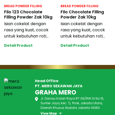
BREAD POWDER FILLING
BREAD POWDER FILLING
Filo 123 Chocolate
Filo Chocolate Filling
Filling Powder Zak 10kg
Powder Zak 10kg
Isian cokelat dengan
Isian cokelat dengan
rasa yang kuat, cocok
rasa yang kuat, cocok
untuk kebutuhan roti
untuk kebutuhan roti
industri anda dengan
industri anda dengan
Detail Product
Detail Product
harga yang terj
harga yang terj
Head Office
PT. MERO SEKAWAN JAYA
GRAHA MERO
Jl. Danau Indah Raya RT.06/RW.13 No.15,
Sunter Jaya, Kec. Tj. Priok, Jakarta Utara,
Daerah Khusus Ibukota Jakarta 14360
View Map