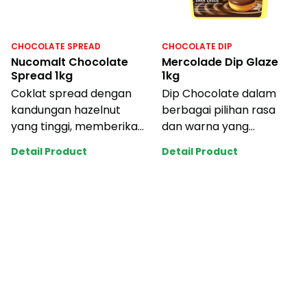
CHOCOLATE SPREAD
CHOCOLATE DIP
Nucomalt Chocolate
Mercolade Dip Glaze
Spread 1kg
1kg
Coklat spread dengan
Dip Chocolate dalam
kandungan hazelnut
berbagai pilihan rasa
yang tinggi, memberikan
dan warna yang
aroma dan cita rasa
menarik. Setiap warna
Detail Product
Detail Product
yang kaya dan au
memiliki varian rasa