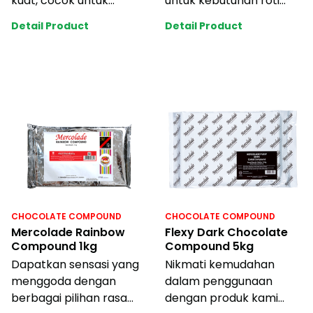
kuat, cocok untuk
untuk kebutuhan roti
kebutuhan roti industri
industri anda dengan
Detail Product
Detail Product
anda dengan ha
harga ya
CHOCOLATE COMPOUND
CHOCOLATE COMPOUND
Mercolade Rainbow
Flexy Dark Chocolate
Compound 1kg
Compound 5kg
Dapatkan sensasi yang
Nikmati kemudahan
menggoda dengan
dalam penggunaan
berbagai pilihan rasa
dengan produk kami