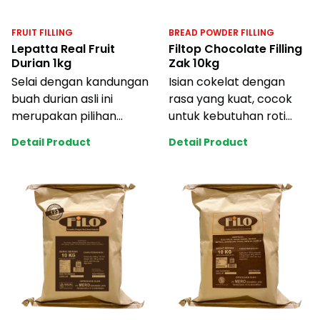
FRUIT FILLING
BREAD POWDER FILLING
Lepatta Real Fruit
Filtop Chocolate Filling
Durian 1kg
Zak 10kg
Selai dengan kandungan
Isian cokelat dengan
buah durian asli ini
rasa yang kuat, cocok
merupakan pilihan
untuk kebutuhan roti
sempurna bagi pecinta
industri anda dengan
Detail Product
Detail Product
durian. Mudah di
harga yang terj