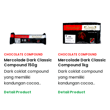
CHOCOLATE COMPOUND
CHOCOLATE COMPOUND
Mercolade Dark Classic
Mercolade Dark Classic
Compound 150g
Compound 1kg
Dark coklat compound
Dark coklat compound
yang memiliki
yang memiliki
kandungan cocoa
kandungan cocoa
content tinggi, cocok
content tinggi, cocok
Detail Product
Detail Product
untuk berbagai aplikasi
untuk berbagai aplikasi
pro
pro