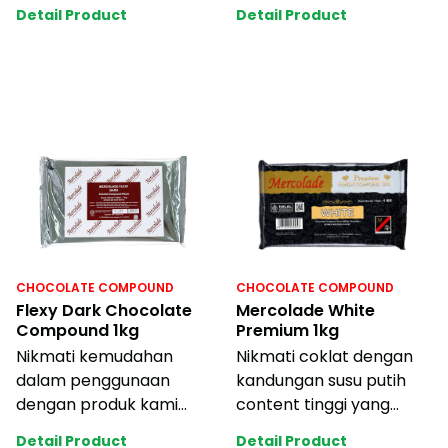
dan warna menarik
yang mudah diserut dan
Detail Product
Detail Product
disetiap varian Mercol
dicairkan,
mempermudah
CHOCOLATE COMPOUND
CHOCOLATE COMPOUND
Flexy Dark Chocolate
Mercolade White
Compound 1kg
Premium 1kg
Nikmati kemudahan
Nikmati coklat dengan
dalam penggunaan
kandungan susu putih
dengan produk kami
content tinggi yang
yang mudah diserut dan
memberikan rasa susu
Detail Product
Detail Product