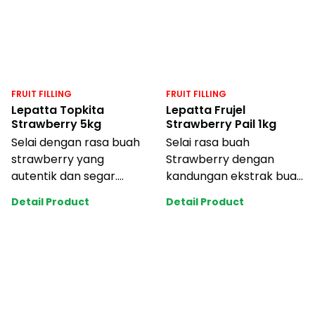
FRUIT FILLING
FRUIT FILLING
Lepatta Topkita
Lepatta Frujel
Strawberry 5kg
Strawberry Pail 1kg
Selai dengan rasa buah
Selai rasa buah
strawberry yang
Strawberry dengan
autentik dan segar.
kandungan ekstrak buah
Tahan bakar dan
asli yang segar. Cocok
Detail Product
Detail Product
memiliki tekstur yang
untuk berbagai olesa
kon