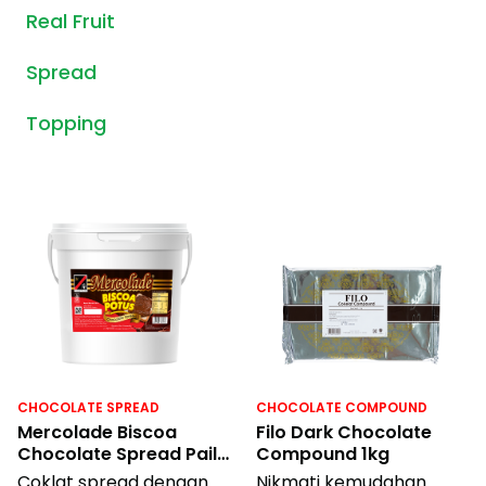
Real Fruit
Spread
Topping
CHOCOLATE SPREAD
CHOCOLATE COMPOUND
Mercolade Biscoa
Filo Dark Chocolate
Chocolate Spread Pail
Compound 1kg
5kg
Coklat spread dengan
Nikmati kemudahan