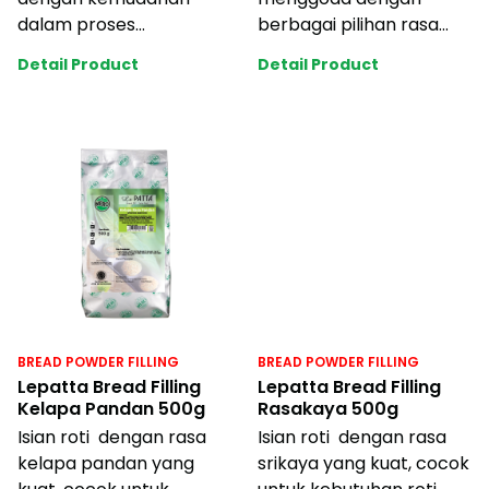
dalam proses
berbagai pilihan rasa
penggunaan. Dengan
dan warna menarik
Detail Product
Detail Product
rasa coklat yang lezat
disetiap varian Mercol
dan harga ya
BREAD POWDER FILLING
BREAD POWDER FILLING
Lepatta Bread Filling
Lepatta Bread Filling
Kelapa Pandan 500g
Rasakaya 500g
Isian roti dengan rasa
Isian roti dengan rasa
kelapa pandan yang
srikaya yang kuat, cocok