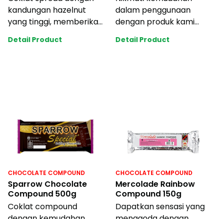
kandungan hazelnut
dalam penggunaan
yang tinggi, memberikan
dengan produk kami
aroma dan cita rasa
yang mudah diserut dan
Detail Product
Detail Product
yang kaya dan au
dicairkan,
mempermudah
CHOCOLATE COMPOUND
CHOCOLATE COMPOUND
Sparrow Chocolate
Mercolade Rainbow
Compound 500g
Compound 150g
Coklat compound
Dapatkan sensasi yang
dengan kemudahan
menggoda dengan