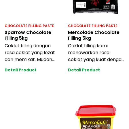
CHOCOLATE FILLING PASTE
CHOCOLATE FILLING PASTE
Sparrow Chocolate
Mercolade Chocolate
Filling 5kg
Filling 5kg
Coklat filling dengan
Coklat filling kami
rasa coklat yang lezat
menawarkan rasa
dan memikat. Mudah
coklat yang kuat dengan
diaplikasikan dengan
kandungan tinggi, dan
Detail Product
Detail Product
tekstur yang pa
mudah diaplikasika