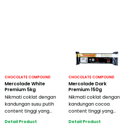
dicairkan,
kuat dan memukau
mempermudah
CHOCOLATE COMPOUND
CHOCOLATE COMPOUND
Mercolade White
Mercolade Dark
Premium 5kg
Premium 150g
Nikmati coklat dengan
Nikmati coklat dengan
kandungan susu putih
kandungan cocoa
content tinggi yang
content tinggi yang
memberikan rasa susu
memberikan rasa kuat
Detail Product
Detail Product
kuat dan memukau
dan memukau. Mudah di