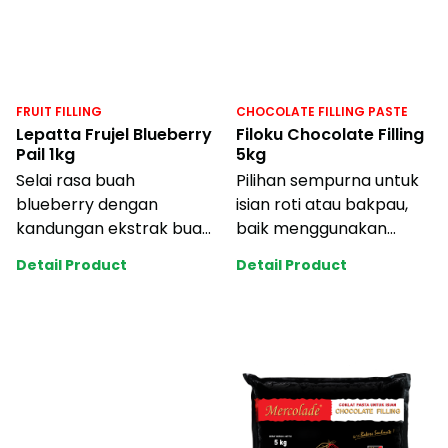
FRUIT FILLING
CHOCOLATE FILLING PASTE
Lepatta Frujel Blueberry
Filoku Chocolate Filling
Pail 1kg
5kg
Selai rasa buah
Pilihan sempurna untuk
blueberry dengan
isian roti atau bakpau,
kandungan ekstrak buah
baik menggunakan
asli yang segar. Cocok
tangan atau mesin
Detail Product
Detail Product
untuk berbagai olesan
breadline. Tekstur