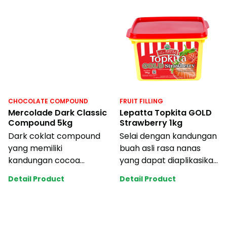
CHOCOLATE COMPOUND
FRUIT FILLING
Mercolade Dark Classic
Lepatta Topkita GOLD
Compound 5kg
Strawberry 1kg
Dark coklat compound
Selai dengan kandungan
yang memiliki
buah asli rasa nanas
kandungan cocoa
yang dapat diaplikasikan
content tinggi, cocok
ke berbagai jenis cake,
Detail Product
Detail Product
untuk berbagai aplikasi
pastry
pro