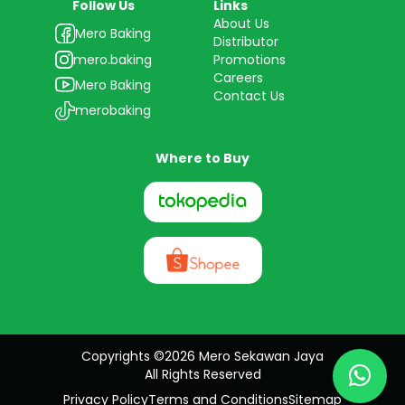
Follow Us
Links
About Us
Mero Baking
Distributor
mero.baking
Promotions
Careers
Mero Baking
Contact Us
merobaking
Where to Buy
Copyrights ©2026 Mero Sekawan Jaya
All Rights Reserved
Privacy Policy
Terms and Conditions
Sitemap