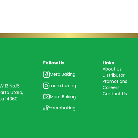
Follow Us
Links
About Us
Mero Baking
Distributor
Promotions
mero.baking
.13 No.15,
Careers
karta Utara,
Contact Us
Mero Baking
ta 14360
merobaking