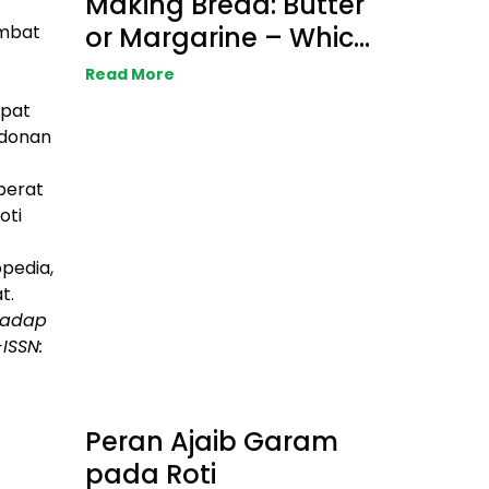
Making Bread: Butter
or Margarine – Which
ambat
One is Better?
Read More
apat
adonan
berat
oti
opedia,
t.
rhadap
ISSN:
Peran Ajaib Garam
pada Roti