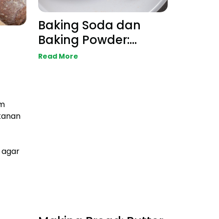
Baking Soda dan
Baking Powder:
Fungsi, Cara Kerja,
Read More
dan Perbedaannya
um
kanan
 agar