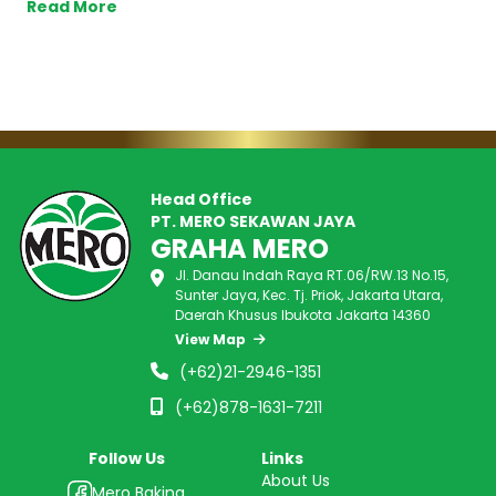
Read More
Head Office
PT. MERO SEKAWAN JAYA
GRAHA MERO
Jl. Danau Indah Raya RT.06/RW.13 No.15,
Sunter Jaya, Kec. Tj. Priok, Jakarta Utara,
Daerah Khusus Ibukota Jakarta 14360
View Map
(+62)21-2946-1351
(+62)878-1631-7211
Follow Us
Links
About Us
Mero Baking