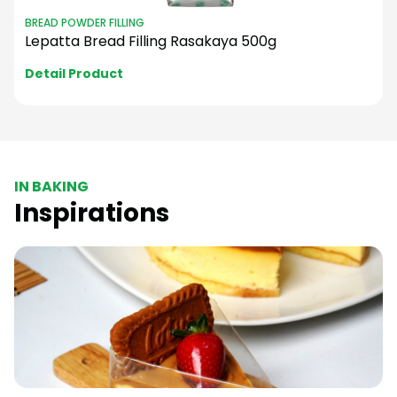
ICING SUGAR
Mentari Donut Dusting 200g
Detail Product
IN BAKING
Inspirations