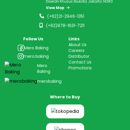
Daerah Khusus Ibukota Jakarta 14360
View Map
(+62)21-2946-1351
(+62)878-1631-7211
Follow Us
Links
About Us
Mero Baking
Careers
mero.baking
Distributor
Contact Us
Mero
Promotions
Baking
merobaking
Where to Buy