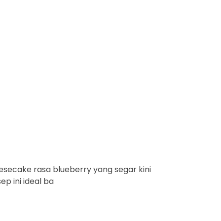
secake rasa blueberry yang segar kini
p ini ideal ba