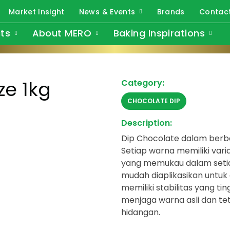
Market Insight
News & Events
Brands
Contac
ts
About MERO
Baking Inspirations
ze 1kg
Category:
CHOCOLATE DIP
Description:
Dip Chocolate dalam berba
Setiap warna memiliki var
yang memukau dalam seti
mudah diaplikasikan untuk 
memiliki stabilitas yang t
menjaga warna asli dan t
hidangan.