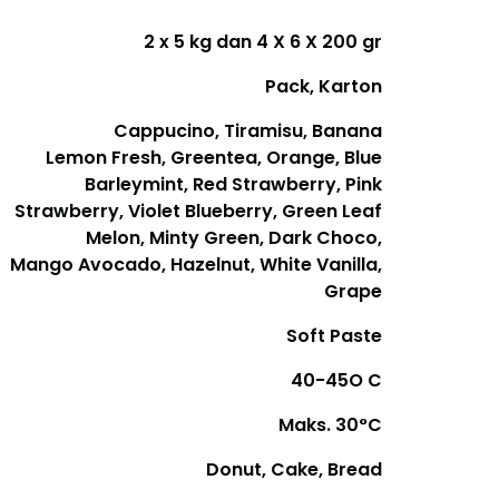
2 x 5 kg dan 4 X 6 X 200 gr
Pack, Karton
Cappucino, Tiramisu, Banana
Lemon Fresh, Greentea, Orange, Blue
Barleymint, Red Strawberry, Pink
Strawberry, Violet Blueberry, Green Leaf
Melon, Minty Green, Dark Choco,
Mango Avocado, Hazelnut, White Vanilla,
Grape
Soft Paste
40-45O C
Maks. 30°C
Donut, Cake, Bread