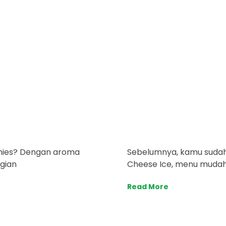
wnies? Dengan aroma
Sebelumnya, kamu suda
gian
Cheese Ice, menu mudah
Read More