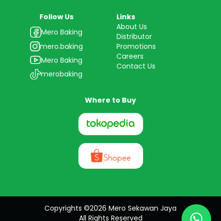
Follow Us
Links
About Us
Mero Baking
Distributor
mero.baking
Promotions
Careers
Mero Baking
Contact Us
merobaking
Where to Buy
Copyrights ©2026 Mero Sekawan Jaya
All Rights Reserved